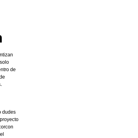
n
ntizan
 solo
ntro de
 de
.
o dudes
 proyecto
lcorcon
el