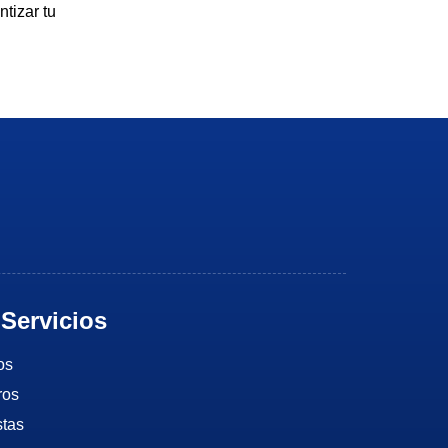
tizar tu
Servicios
os
ros
stas