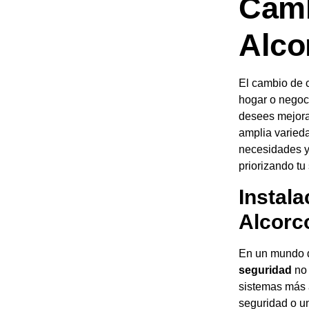
Camb
Alco
El cambio de c
hogar o negoc
desees mejorar
amplia varieda
necesidades y
priorizando tu
Instal
Alcorc
En un mundo d
seguridad
no 
sistemas más 
seguridad o u