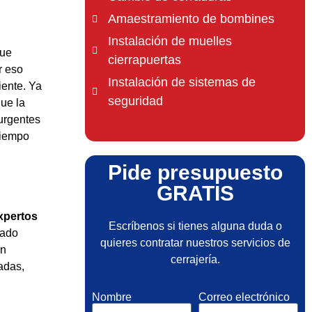
Amaestramiento de bombines
Instalación de muelles
que
cierrapuertas
r eso
Instalación de sistemas de
iente. Ya
seguridad
que la
 urgentes
tiempo
Pide presupuesto
GRATIS
xpertos
Escríbenos si tienes alguna duda o
jado
quieres contratar nuestros servicios de
en
cerrajería.
adas,
Nombre
Correo electrónico