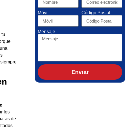
Móvil
Código Postal
Mensaje
 tu
orque
 una
us
 siempre
Enviar
en
de
r los
maras de
ntados