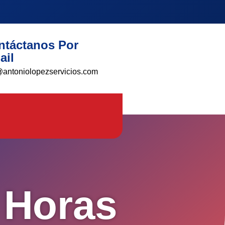
ntáctanos Por
ail
@antoniolopezservicios.com
 Horas