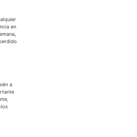
alquier
ncia en
semana,
perdido
bién a
rtante
nte,
cios