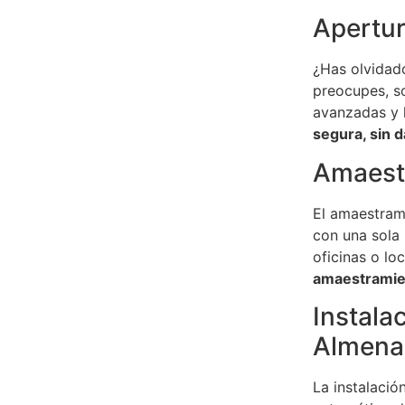
Apertur
¿Has olvidado
preocupes, so
avanzadas y 
segura, sin d
Amaest
El amaestrami
con una sola 
oficinas o lo
amaestramie
Instala
Almena
La instalació