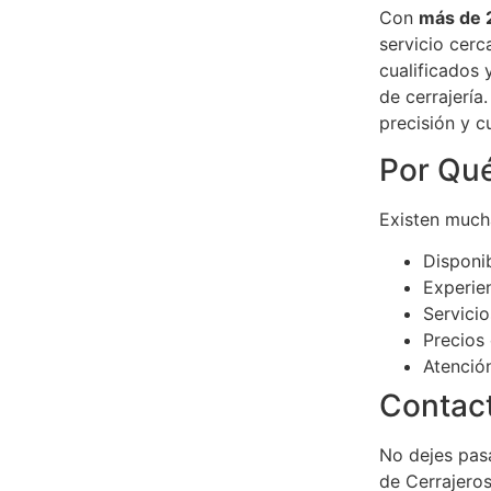
Con
más de 
servicio cerc
cualificados 
de cerrajerí
precisión y c
Por Qué
Existen mucha
Disponib
Experie
Servicio
Precios 
Atenció
Contact
No dejes pasa
de Cerrajero