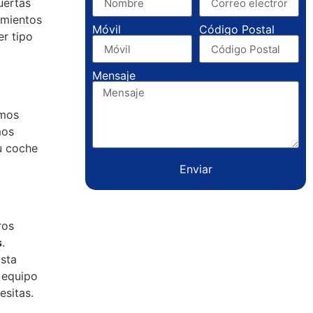
uertas
imientos
Móvil
Código Postal
er tipo
Mensaje
emos
mos
u coche
Enviar
ros
s
.
sta
 equipo
esitas.