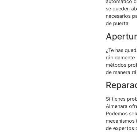
automático de
se queden ab
necesarios pa
de puerta.
Apertu
¿Te has qued
rápidamente p
métodos prof
de manera rá
Repara
Si tienes pro
Almenara of
Podemos solu
mecanismos i
de expertos c