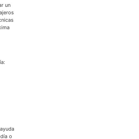
ar un
ajeros
cnicas
xima
ía:
 ayuda
día o