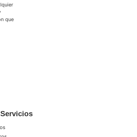
lquier
y
ón que
Servicios
ros
ros