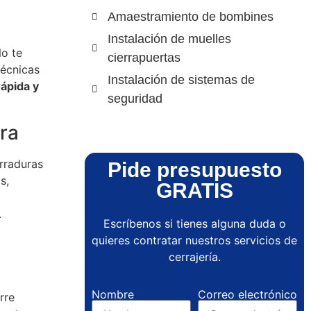
Amaestramiento de bombines
Instalación de muelles
No te
cierrapuertas
técnicas
Instalación de sistemas de
rápida y
seguridad
ra
erraduras
Pide presupuesto
s,
GRATIS
.
Escríbenos si tienes alguna duda o
quieres contratar nuestros servicios de
cerrajería.
Nombre
Correo electrónico
rre