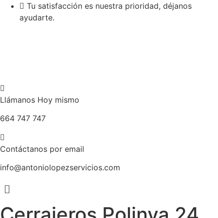
Ir
Tu satisfacción es nuestra prioridad, déjanos
al
ayudarte.
contenido
Llámanos Hoy mismo
664 747 747
Contáctanos por email
info@antoniolopezservicios.com
Menú
Cerrajeros Polinya 24