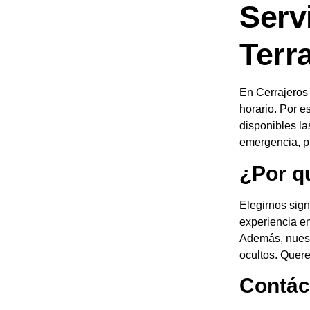
Serv
Terr
En Cerrajeros
horario. Por e
disponibles la
emergencia, pu
¿Por q
Elegirnos sign
experiencia en
Además, nuestr
ocultos. Quere
Contác