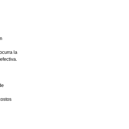
en
ocurra la
efectiva.
de
costos