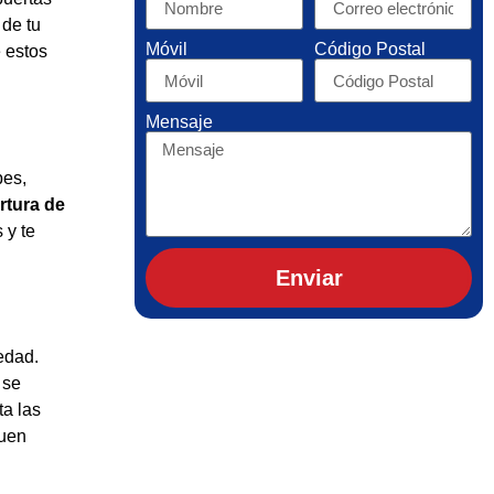
 de tu
Móvil
Código Postal
 estos
Mensaje
pes,
ertura de
 y te
Enviar
edad.
 se
ta las
buen