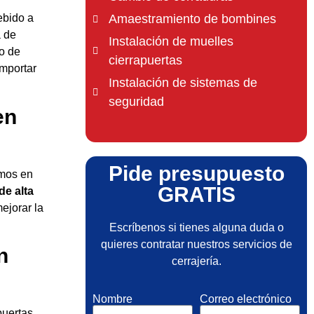
Amaestramiento de bombines
ebido a
a de
Instalación de muelles
o de
cierrapuertas
importar
Instalación de sistemas de
seguridad
en
Pide presupuesto
amos en
GRATIS
de alta
ejorar la
Escríbenos si tienes alguna duda o
quieres contratar nuestros servicios de
n
cerrajería.
Nombre
Correo electrónico
puertas