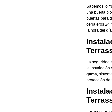
Sabemos lo fr
una puerta blo
puertas para 
cerrajeros 24 
la hora del dí
Instal
Terras
La seguridad 
la instalació
gama
, sistem
protección de 
Instala
Terras
Los muelles ci