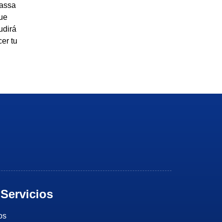
rassa
que
udirá
er tu
Servicios
os