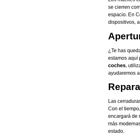
se cierren cor
espacio. En Ce
dispositivos, 
Apertu
¿Te has queda
estamos aquí 
coches
, util
ayudaremos a r
Repara
Las cerradura
Con el tiempo
encargará de r
más modernas.
estado.