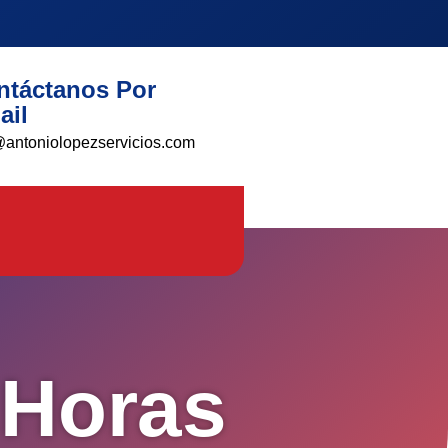
ntáctanos Por
ail
@antoniolopezservicios.com
 Horas