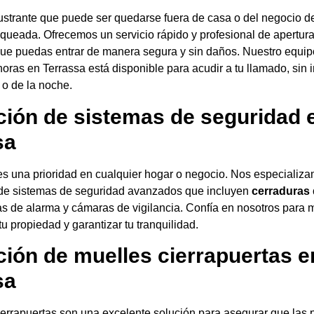
ustrante que puede ser quedarse fuera de casa o del negocio d
queada. Ofrecemos un servicio rápido y profesional de apertur
que puedas entrar de manera segura y sin daños. Nuestro equip
horas en Terrassa está disponible para acudir a tu llamado, sin 
a o de la noche.
ación de sistemas de seguridad 
sa
es una prioridad en cualquier hogar o negocio. Nos especializ
n de sistemas de seguridad avanzados que incluyen
cerraduras 
as de alarma y cámaras de vigilancia. Confía en nosotros para m
tu propiedad y garantizar tu tranquilidad.
ción de muelles cierrapuertas e
sa
errapuertas son una excelente solución para asegurar que las 