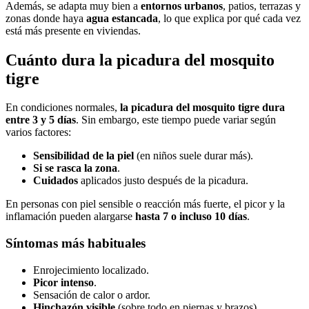
Además, se adapta muy bien a
entornos urbanos
, patios, terrazas y
zonas donde haya
agua estancada
, lo que explica por qué cada vez
está más presente en viviendas.
Cuánto dura la picadura del mosquito
tigre
En condiciones normales,
la picadura del mosquito tigre dura
entre 3 y 5 días
. Sin embargo, este tiempo puede variar según
varios factores:
Sensibilidad de la piel
(en niños suele durar más).
Si se rasca la zona
.
Cuidados
aplicados justo después de la picadura.
En personas con piel sensible o reacción más fuerte, el picor y la
inflamación pueden alargarse
hasta 7 o incluso 10 días
.
Síntomas más habituales
Enrojecimiento localizado.
Picor intenso
.
Sensación de calor o ardor.
Hinchazón visible
(sobre todo en piernas y brazos).