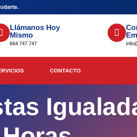
yudarte.
Llámanos Hoy
Co
Mismo
Em
664 747 747
info
ERVICIOS
CONTACTO
stas Igualad
Horas