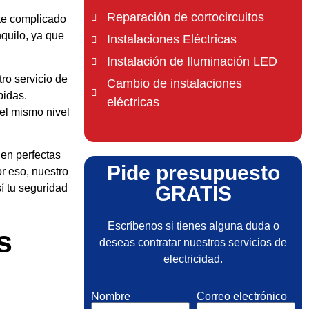
Reparación de cortocircuitos
te complicado
quilo, ya que
Instalaciones Eléctricas
Instalación de Iluminación LED
ro servicio de
Cambio de instalaciones
pidas.
eléctricas
el mismo nivel
en perfectas
Pide presupuesto
or eso, nuestro
GRATIS
í tu seguridad
Escríbenos si tienes alguna duda o
s
deseas contratar nuestros servicios de
electricidad.
Nombre
Correo electrónico