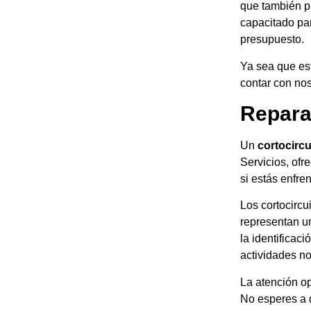
que también pu
capacitado pa
presupuesto.
Ya sea que es
contar con nos
Repara
Un
cortocircu
Servicios, ofr
si estás enfre
Los cortocircu
representan un
la identificac
actividades n
La atención op
No esperes a 