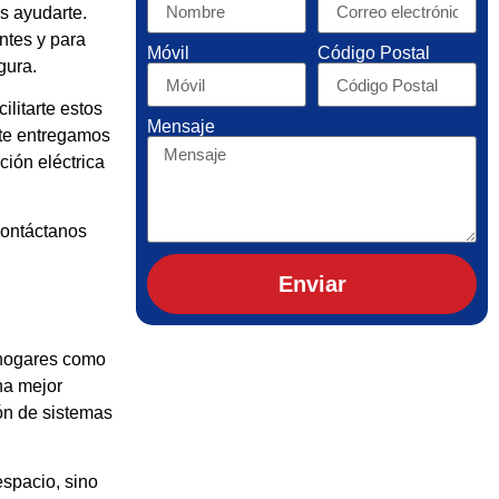
os ayudarte.
ntes y para
Móvil
Código Postal
gura.
ilitarte estos
Mensaje
 te entregamos
ción eléctrica
contáctanos
Enviar
 hogares como
na mejor
ión de sistemas
espacio, sino