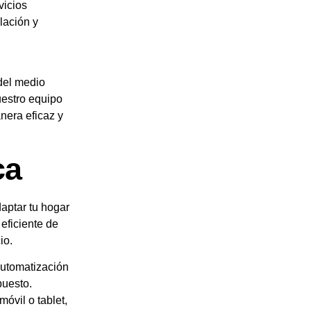
vicios
lación y
del medio
uestro equipo
nera eficaz y
ca
aptar tu hogar
eficiente de
io.
automatización
puesto.
móvil o tablet,