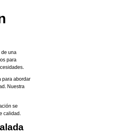
n
n de una
cos para
ecesidades.
a para abordar
ad. Nuestra
ación se
e calidad.
alada