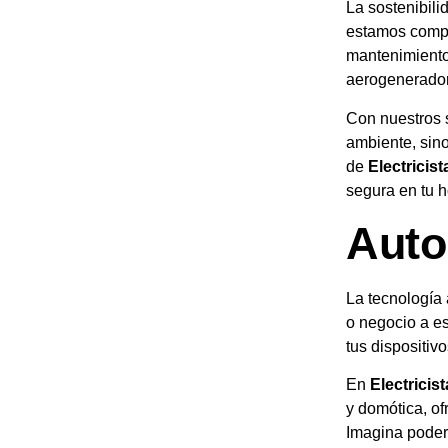
La sostenibili
estamos compr
mantenimiento
aerogenerado
Con nuestros 
ambiente, sino
de
Electricis
segura en tu h
Auto
La tecnología
o negocio a es
tus dispositiv
En
Electricis
y domótica, o
Imagina poder 