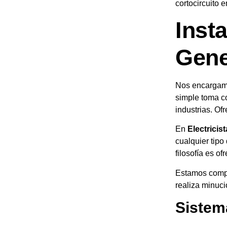
cortocircuito e
Inst
Gene
Nos encargamos
simple toma co
industrias. O
En
Electricis
cualquier tipo
filosofía es of
Estamos compro
realiza minuc
Sistem