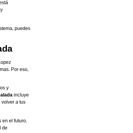
está
 y
istema, puedes
ada
 Lopez
emas. Por eso,
cos y
ualada
incluye
 volver a tus
en el futuro.
l de