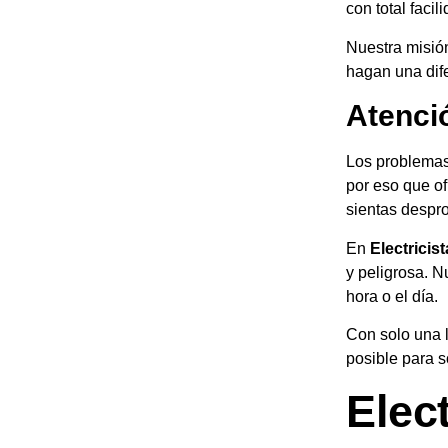
con total facil
Nuestra misió
hagan una dife
Atenci
Los problemas 
por eso que o
sientas despr
En
Electricis
y peligrosa. N
hora o el día.
Con solo una 
posible para s
Elec