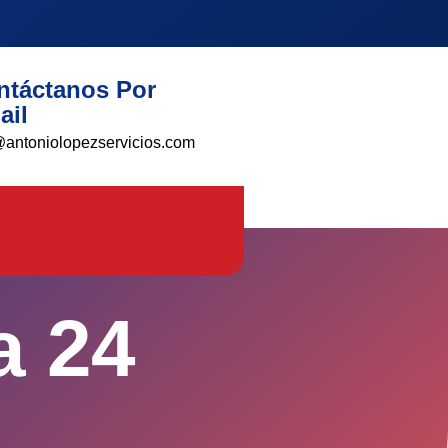
ntáctanos Por
ail
@antoniolopezservicios.com
a 24