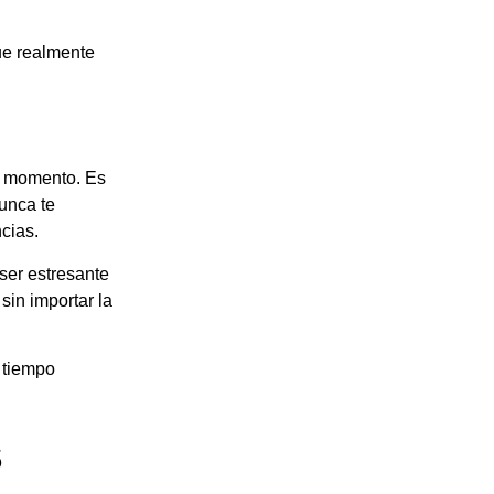
ue realmente
er momento. Es
unca te
cias.
ser estresante
sin importar la
 tiempo
s