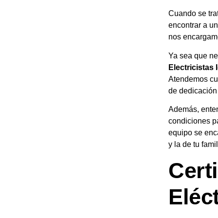
Cuando se tra
encontrar a un
nos encargamo
Ya sea que nec
Electricistas
Atendemos cue
de dedicación 
Además, enten
condiciones pa
equipo se enca
y la de tu fam
Cert
Eléc