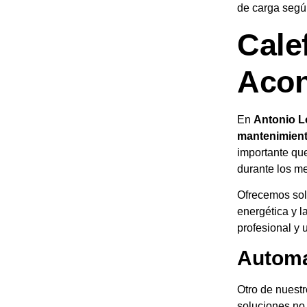
de carga segú
Cale
Acon
En
Antonio L
mantenimiento
importante qu
durante los me
Ofrecemos sol
energética y l
profesional y 
Automa
Otro de nuestr
soluciones no