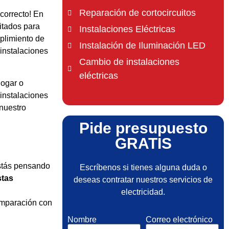
Reparación de cortocircuitos
 correcto! En
itados para
Instalaciones Eléctricas
mplimiento de
Instalación de Iluminación LED
instalaciones
Cambio de instalaciones
eléctricas
hogar o
 instalaciones
nuestro
Pide presupuesto
GRATIS
estás pensando
Escríbenos si tienes alguna duda o
stas
deseas contratar nuestros servicios de
electricidad.
omparación con
Nombre
Correo electrónico