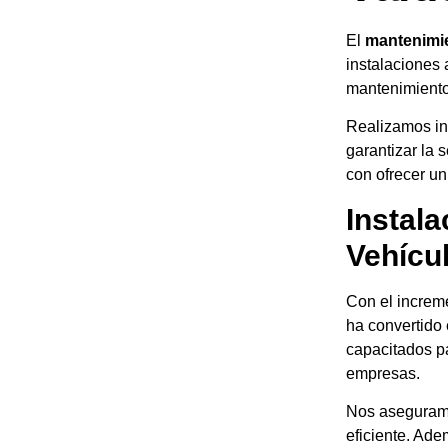
El
mantenimie
instalaciones 
mantenimiento
Realizamos ins
garantizar la 
con ofrecer un
Instal
Vehícul
Con el increme
ha convertido
capacitados pa
empresas.
Nos aseguramo
eficiente. Ade