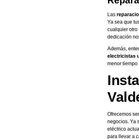
Repara
Las
reparacio
Ya sea que tus
cualquier otro
dedicación nos
Además, enten
electricistas
menor tiempo 
Inst
Vald
Ofrecemos ser
negocios. Ya 
eléctrico actu
para llevar a 