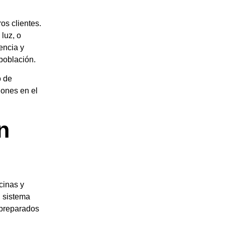
os clientes.
luz, o
encia y
 población.
o de
iones en el
n
cinas y
u sistema
preparados