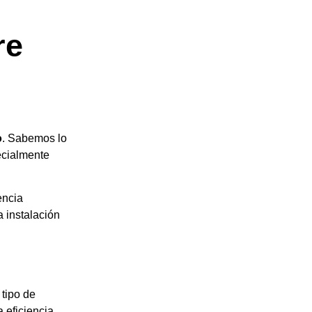
re
o
. Sabemos lo
ecialmente
encia
a instalación
 tipo de
 eficiencia