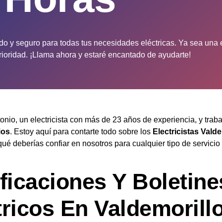
do y seguro para todas tus necesidades eléctricas. Ya sea una 
prioridad. ¡Llama ahora y estaré encantado de ayudarte!
onio, un electricista con más de 23 años de experiencia, y trab
ios
. Estoy aquí para contarte todo sobre los
Electricistas Valde
qué deberías confiar en nosotros para cualquier tipo de servicio
ificaciones Y Boletine
tricos En Valdemorill