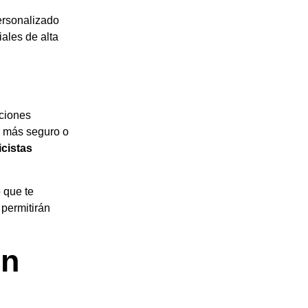
ersonalizado
ales de alta
uciones
r más seguro o
icistas
 que te
permitirán
En