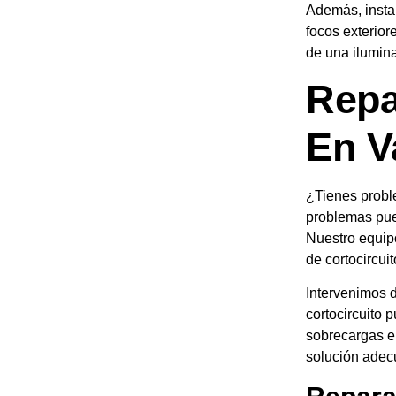
Además, insta
focos exterior
de una ilumina
Repa
En V
¿Tienes probl
problemas pue
Nuestro equi
de cortocircui
Intervenimos d
cortocircuito 
sobrecargas e
solución adec