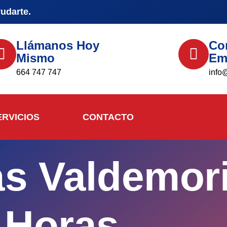
yudarte.
Llámanos Hoy
Co
Mismo
Em
664 747 747
info
ERVICIOS
CONTACTO
as Valdemori
Horas