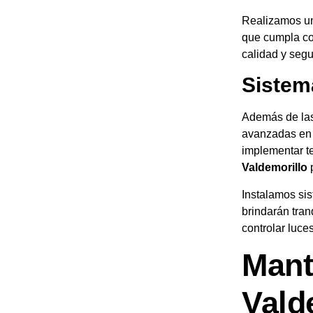
Realizamos un
que cumpla con
calidad y seg
Sistem
Además de las 
avanzadas e
implementar te
Valdemorillo
p
Instalamos si
brindarán tra
controlar luce
Mant
Vald