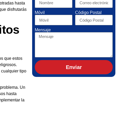
otradas hasta
que disfrutarás
Móvil
Código Postal
itos
Mensaje
os que estos
ligrosos.
Enviar
 cualquier tipo
l problema. Un
sos hasta
mplementar la