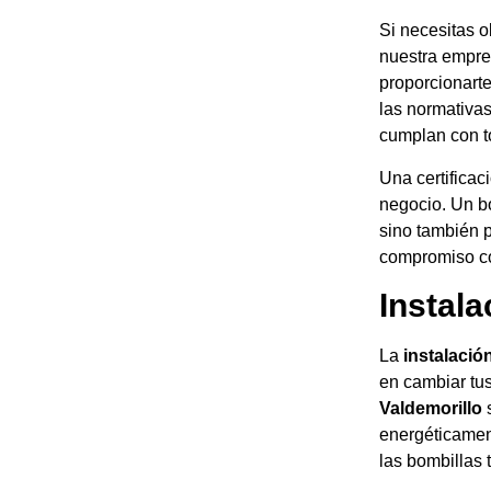
Si necesitas ob
nuestra empre
proporcionarte
las normativa
cumplan con to
Una certificac
negocio. Un bo
sino también 
compromiso con
Instal
La
instalació
en cambiar tus
Valdemorillo
s
energéticamen
las bombillas 