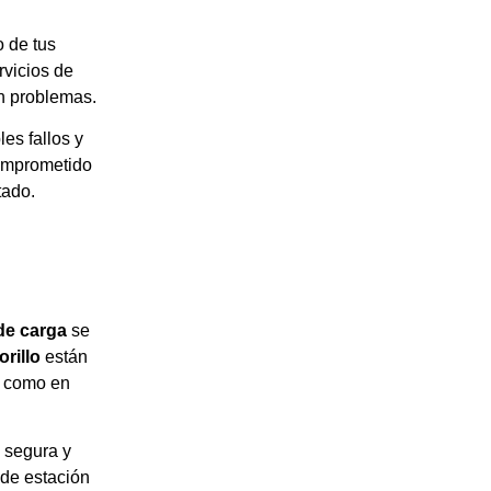
o de tus
rvicios de
n problemas.
es fallos y
omprometido
tado.
de carga
se
orillo
están
s como en
 segura y
 de estación