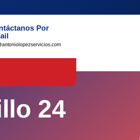
ntáctanos Por
ail
@antoniolopezservicios.com
llo 24