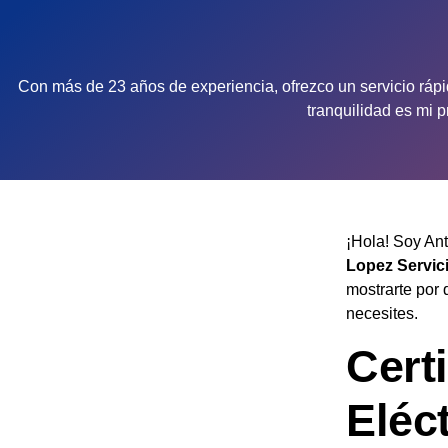
Con más de 23 años de experiencia, ofrezco un servicio rápi
tranquilidad es mi 
¡Hola! Soy Ant
Lopez Servic
mostrarte por 
necesites.
Cert
Eléc