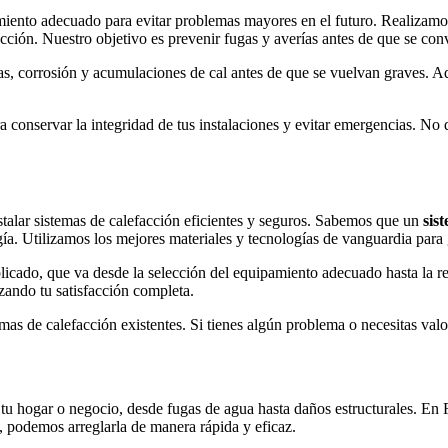
ento adecuado para evitar problemas mayores en el futuro. Realizamos 
ción. Nuestro objetivo es prevenir fugas y averías antes de que se con
, corrosión y acumulaciones de cal antes de que se vuelvan graves. A
nservar la integridad de tus instalaciones y evitar emergencias. No d
stalar sistemas de calefacción eficientes y seguros. Sabemos que un
sis
gía. Utilizamos los mejores materiales y tecnologías de vanguardia para
plicado, que va desde la selección del equipamiento adecuado hasta la 
zando tu satisfacción completa.
s de calefacción existentes. Si tienes algún problema o necesitas valor
tu hogar o negocio, desde fugas de agua hasta daños estructurales. En F
a, podemos arreglarla de manera rápida y eficaz.