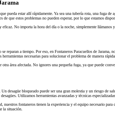
 Jarama
ue pueda estar allí rápidamente. Ya sea una tubería rota, una fuga de a
s de que estos problemas no pueden esperar, por lo que estamos dispon
eficaz. No importa la hora del día o la noche, simplemente llámanos y 
o se reparan a tiempo. Por eso, en Fontaneros Paracuellos de Jarama, n
s herramientas necesarias para solucionar el problema de manera rápida 
er otra área afectada. No ignores una pequeña fuga, ya que puede conv
. Un desagüe bloqueado puede ser una gran molestia y un riesgo de sal
y desagües. Utilizamos herramientas avanzadas y técnicas especializadas
dad, nuestros fontaneros tienen la experiencia y el equipo necesario para
r la situación.