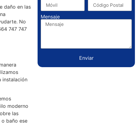
e daño en las
una
Mensaje
yudarte. No
664 747 747
Enviar
 manera
alizamos
 instalación
demos
tilo moderno
obre las
a o baño ese