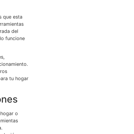
s que esta
erramientas
rada del
do funcione
s,
cionamiento.
oros
ara tu hogar
ones
 hogar o
amientas
.