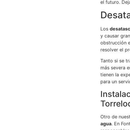
el futuro. D
Desata
Los
desatas
y causar gra
obstrucción e
resolver el p
Tanto si se 
más severa e
tienen la exp
para un servi
Instala
Torrel
Otro de nues
agua
. En Fo