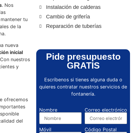
s
. Nos
Instalación de calderas
las
Cambio de grifería
 mantener tu
Reparación de tuberías
ales de la
ma.
una nueva
ión inicial
Pide presupuesto
 Con nuestros
GRATIS
cientes y
Escríbenos si tienes alguna duda o
quieres contratar nuestros servicios de
fontanería.
ue ofrecemos
importantes
Nombre
Correo electrónico
isponible
calidad del
Móvil
Código Postal