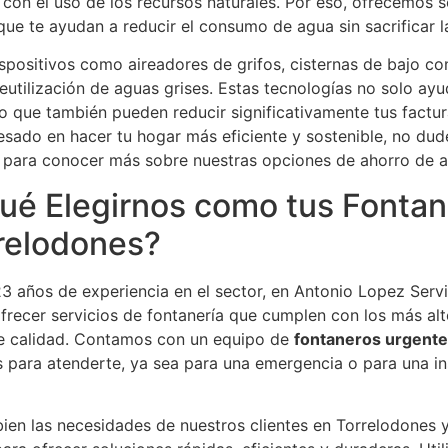
con el uso de los recursos naturales. Por eso, ofrecemos 
ue te ayudan a reducir el consumo de agua sin sacrificar 
spositivos como aireadores de grifos, cisternas de bajo c
eutilización de aguas grises. Estas tecnologías no solo ay
o que también pueden reducir significativamente tus factu
resado en hacer tu hogar más eficiente y sostenible, no dud
 para conocer más sobre nuestras opciones de ahorro de a
ué Elegirnos como tus Fonta
relodones?
3 años de experiencia en el sector, en Antonio Lopez Serv
frecer servicios de fontanería que cumplen con los más al
e calidad. Contamos con un equipo de
fontaneros urgent
s para atenderte, ya sea para una emergencia o para una in
en las necesidades de nuestros clientes en Torrelodones 