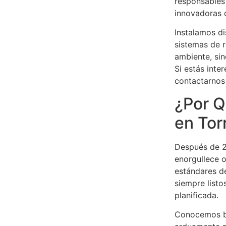
responsables 
innovadoras q
Instalamos di
sistemas de r
ambiente, sin
Si estás inte
contactarnos
¿Por Q
en Tor
Después de 2
enorgullece o
estándares d
siempre listo
planificada.
Conocemos bi