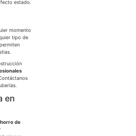
fecto estado.
quier momento
uier tipo de
 permiten
tias.
bstrucción
esionales
 Contáctanos
uberías.
a en
ahorro de
r