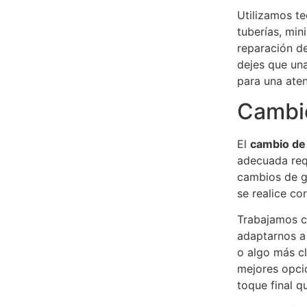
Utilizamos te
tuberías, min
reparación de
dejes que un
para una aten
Cambio
El
cambio de 
adecuada req
cambios de gr
se realice co
Trabajamos c
adaptarnos a
o algo más c
mejores opcio
toque final q