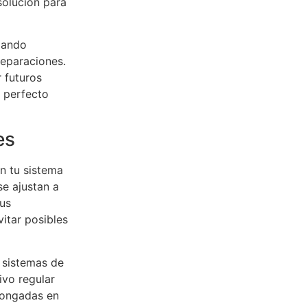
solución para
zando
reparaciones.
 futuros
 perfecto
es
n tu sistema
e ajustan a
tus
itar posibles
 sistemas de
ivo regular
longadas en