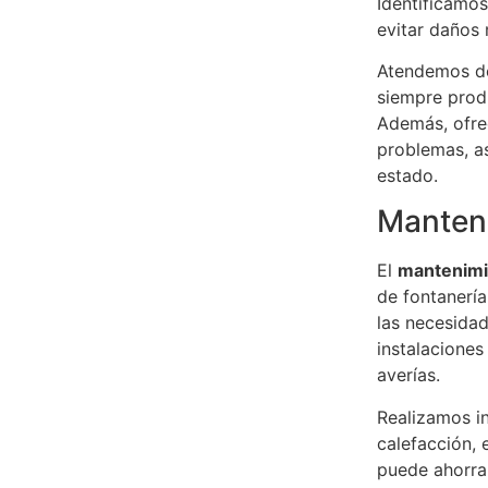
Identificamos
evitar daños
Atendemos de
siempre produ
Además, ofre
problemas, a
estado.
Manteni
El
mantenimi
de fontanerí
las necesida
instalaciones
averías.
Realizamos in
calefacción, 
puede ahorra