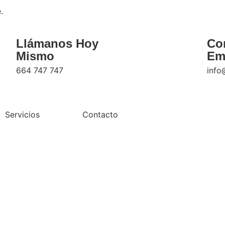
.
Llámanos Hoy
Co
Mismo
Em
664 747 747
info
Servicios
Contacto
 Torrelodones 24 hora