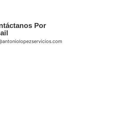
ntáctanos Por
ail
@antoniolopezservicios.com
s