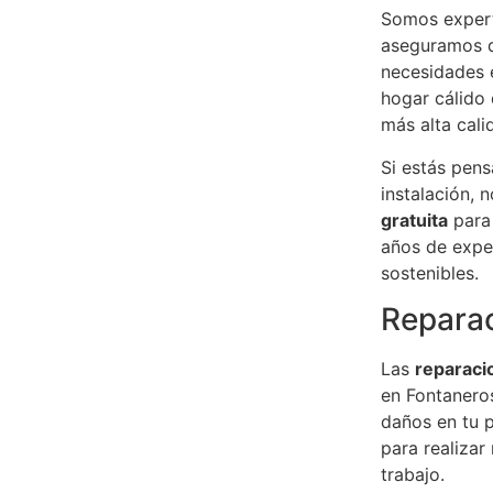
Somos exper
aseguramos de
necesidades 
hogar cálido 
más alta cali
Si estás pens
instalación,
gratuita
para 
años de exper
sostenibles.
Reparac
Las
reparaci
en Fontanero
daños en tu p
para realizar
trabajo.