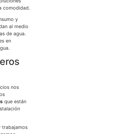
soluciones
la comodidad.
onsumo y
udan al medio
ras de agua.
es en
gua.
neros
icios nos
tos
es
que están
stalación
y trabajamos