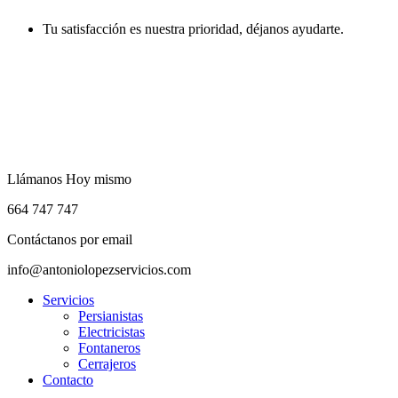
Ir
Tu satisfacción es nuestra prioridad, déjanos ayudarte.
al
contenido
Llámanos Hoy mismo
664 747 747
Contáctanos por email
info@antoniolopezservicios.com
Menú
Servicios
Persianistas
Electricistas
Fontaneros
Cerrajeros
Contacto